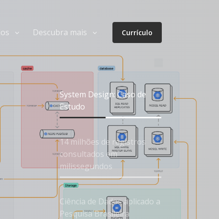
dos
Descubra mais
Currículo
System Design: Caso de
Estudo
14 milhões de registros
consultados em
milissegundos
Ciência de Dados aplicado a
Pesquisa Brasileira