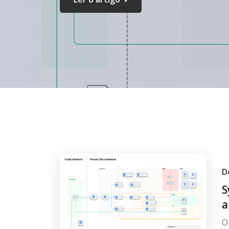
D
S
a
O