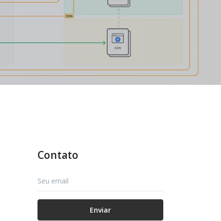
A API "v2" com GraphQL
Ruby
Contato
Subscribe
Enviar