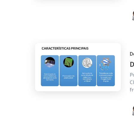
D
D
P
C
f