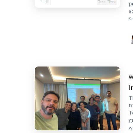
p
a
s
W
I
T
t
T
g
w