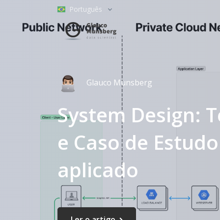
Português
Glauco Munsberg
System Design: T
e Caso de Estudo
aplicado
Ler o artigo