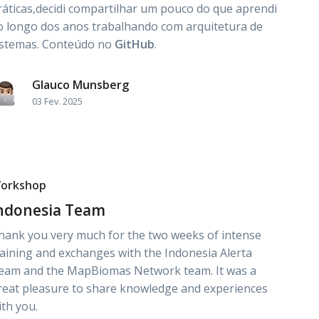
ráticas,decidi compartilhar um pouco do que aprendi
o longo dos anos trabalhando com arquitetura de
istemas. Conteúdo no
GitHub
.
Glauco Munsberg
03 Fev. 2025
orkshop
ndonesia Team
hank you very much for the two weeks of intense
raining and exchanges with the Indonesia Alerta
eam and the MapBiomas Network team. It was a
reat pleasure to share knowledge and experiences
ith you.