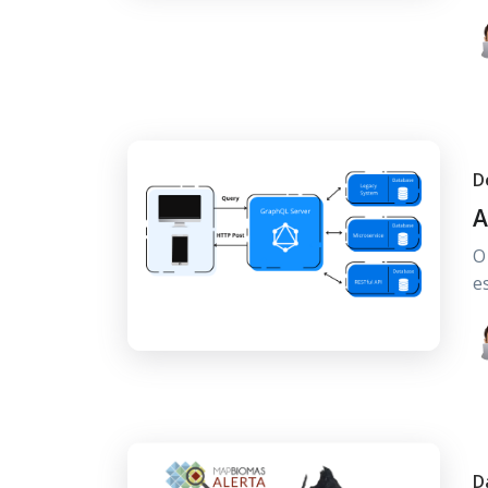
D
A
O
e
D