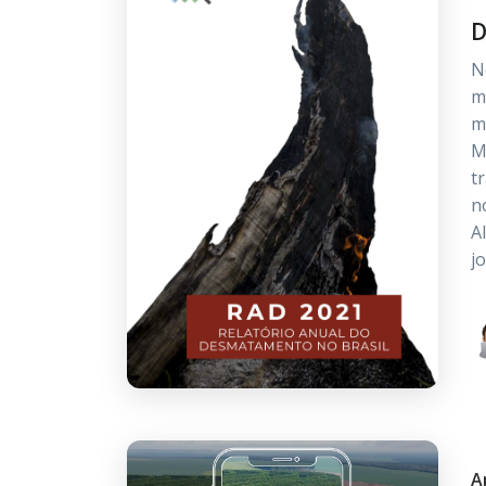
D
N
m
m
M
t
n
A
j
A