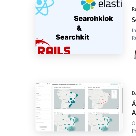
R
S
I
R
D
Á
A
O
P