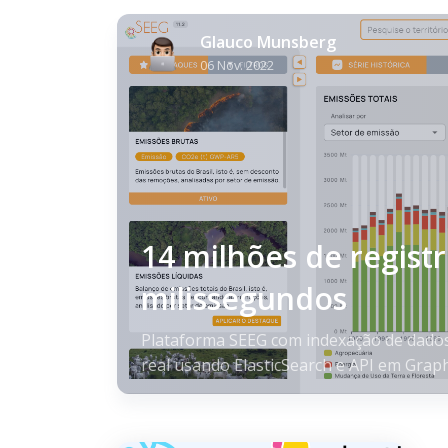
Glauco Munsberg
06 Nov. 2022
14 milhões de regist
milissegundos
Plataforma SEEG com indexação de dado
real usando ElasticSearch e API em Grap