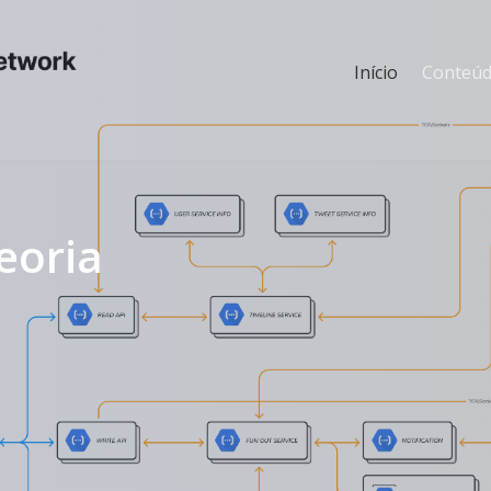
Início
Conteú
eoria