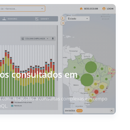
ros consultados em
s com respostas a consultas complexas em tempo
hQL.